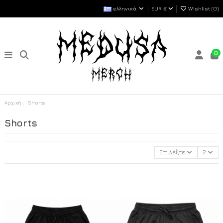
ελληνικά
EUR €
Wishlist (
0
)
0
Αρχική
Shorts
Shorts
Επιλέξτε
2